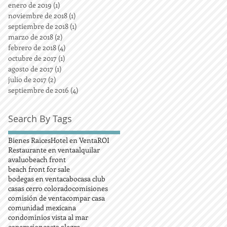
enero de 2019
(1)
1 entrada
noviembre de 2018
(1)
1 entrada
septiembre de 2018
(1)
1 entrada
marzo de 2018
(2)
2 entradas
febrero de 2018
(4)
4 entradas
octubre de 2017
(1)
1 entrada
agosto de 2017
(1)
1 entrada
julio de 2017
(2)
2 entradas
septiembre de 2016
(4)
4 entradas
Search By Tags
Bienes Raices
Hotel en Venta
ROI
Restaurante en venta
alquilar
avaluo
beach front
beach front for sale
bodegas en venta
cabo
casa club
casas cerro colorado
comisiones
comisión de venta
compar casa
comunidad mexicana
condominios vista al mar
coperacion
costa alegre