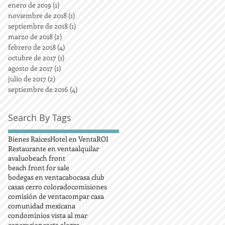
enero de 2019
(1)
1 entrada
noviembre de 2018
(1)
1 entrada
septiembre de 2018
(1)
1 entrada
marzo de 2018
(2)
2 entradas
febrero de 2018
(4)
4 entradas
octubre de 2017
(1)
1 entrada
agosto de 2017
(1)
1 entrada
julio de 2017
(2)
2 entradas
septiembre de 2016
(4)
4 entradas
Search By Tags
Bienes Raices
Hotel en Venta
ROI
Restaurante en venta
alquilar
avaluo
beach front
beach front for sale
bodegas en venta
cabo
casa club
casas cerro colorado
comisiones
comisión de venta
compar casa
comunidad mexicana
condominios vista al mar
coperacion
costa alegre