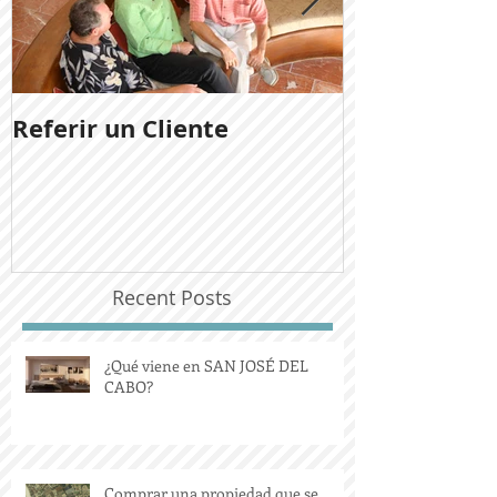
Referir un Cliente
Noticias del
Ladera San J
Recent Posts
¿Qué viene en SAN JOSÉ DEL
CABO?
Comprar una propiedad que se