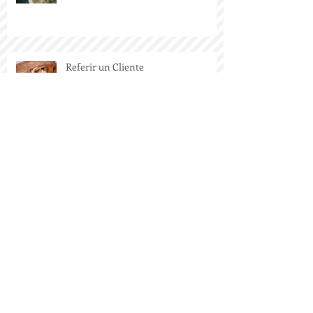
Comprar una propiedad que se
desprende del Ejido.
Referir un Cliente
Noticias del desarrollo Ladera San
José
¿Quieres vender tu casa?