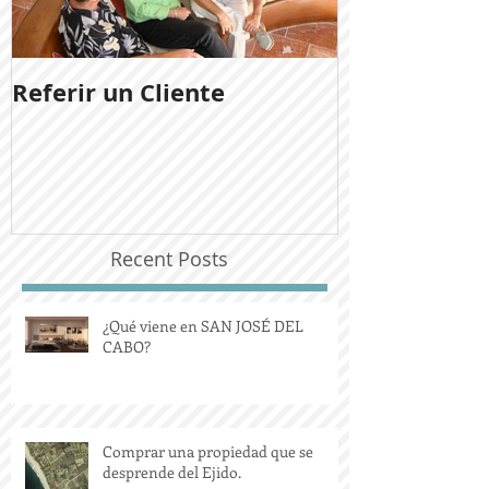
Referir un Cliente
Noticias del
Ladera San J
Recent Posts
¿Qué viene en SAN JOSÉ DEL
CABO?