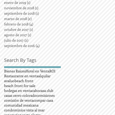
enero de 2019
(1)
1 entrada
noviembre de 2018
(1)
1 entrada
septiembre de 2018
(1)
1 entrada
marzo de 2018
(2)
2 entradas
febrero de 2018
(4)
4 entradas
octubre de 2017
(1)
1 entrada
agosto de 2017
(1)
1 entrada
julio de 2017
(2)
2 entradas
septiembre de 2016
(4)
4 entradas
Search By Tags
Bienes Raices
Hotel en Venta
ROI
Restaurante en venta
alquilar
avaluo
beach front
beach front for sale
bodegas en venta
cabo
casa club
casas cerro colorado
comisiones
comisión de venta
compar casa
comunidad mexicana
condominios vista al mar
coperacion
costa alegre