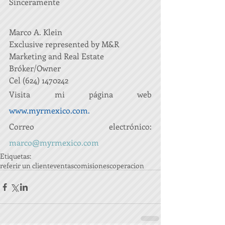
Sinceramente
Marco A. Klein
Exclusive represented by M&R 
Marketing and Real Estate
Bróker/Owner
Cel (624) 1470242
Visita mi página web 
www.myrmexico.com
.
Correo electrónico: 
marco@myrmexico.com
Etiquetas:
referir un cliente
ventas
comisiones
coperacion