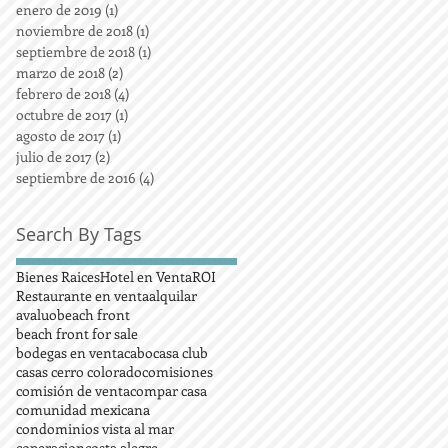
enero de 2019
(1)
1 entrada
noviembre de 2018
(1)
1 entrada
septiembre de 2018
(1)
1 entrada
marzo de 2018
(2)
2 entradas
febrero de 2018
(4)
4 entradas
octubre de 2017
(1)
1 entrada
agosto de 2017
(1)
1 entrada
julio de 2017
(2)
2 entradas
septiembre de 2016
(4)
4 entradas
Search By Tags
Bienes Raices
Hotel en Venta
ROI
Restaurante en venta
alquilar
avaluo
beach front
beach front for sale
bodegas en venta
cabo
casa club
casas cerro colorado
comisiones
comisión de venta
compar casa
comunidad mexicana
condominios vista al mar
coperacion
costa alegre