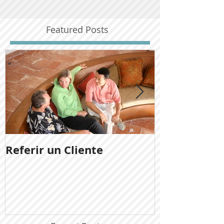
Featured Posts
Referir un Cliente
Noticias del
Ladera San J