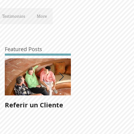
Testimonios
More
Featured Posts
za
Referir un Cliente
Noticias del
desarrollo Ladera
San José