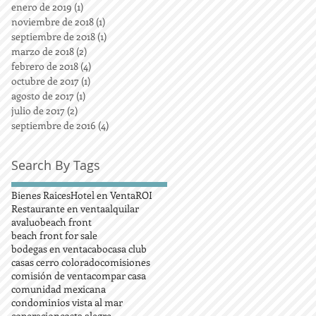
enero de 2019
(1)
1 entrada
noviembre de 2018
(1)
1 entrada
septiembre de 2018
(1)
1 entrada
marzo de 2018
(2)
2 entradas
febrero de 2018
(4)
4 entradas
octubre de 2017
(1)
1 entrada
agosto de 2017
(1)
1 entrada
julio de 2017
(2)
2 entradas
septiembre de 2016
(4)
4 entradas
Search By Tags
Bienes Raices
Hotel en Venta
ROI
Restaurante en venta
alquilar
avaluo
beach front
beach front for sale
bodegas en venta
cabo
casa club
casas cerro colorado
comisiones
comisión de venta
compar casa
comunidad mexicana
condominios vista al mar
coperacion
costa alegre